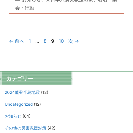
テ
会・行動
ゴ
リ
ー
ペ
ペ
ペ
ペ
←
前へ
1
…
8
9
10
次
→
ー
ー
ー
ー
ジ
ジ
ジ
ジ
カテゴリー
2024能登半島地震
(13)
Uncategorized
(12)
お知らせ
(84)
その他の災害救援対策
(42)