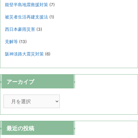
能登半島地震救援対策
(7)
被災者生活再建支援法
(1)
西日本豪雨災害
(3)
見解等
(13)
阪神淡路大震災対策
(6)
アーカイブ
ア
ー
カ
イ
ブ
最近の投稿