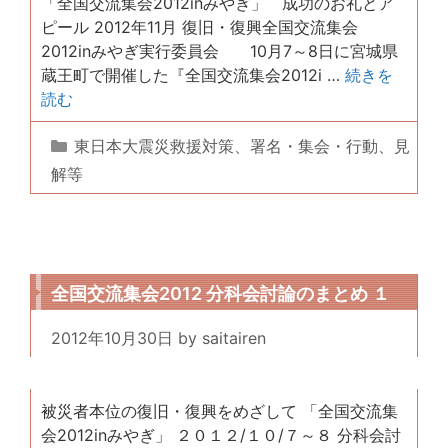
「全国交流集会2012inみやぎ」 成功のお礼とア
ピール 2012年11月 復旧・復興全国交流集会
2012inみやぎ実行委員会 10月7～8日に宮城県
蔵王町で開催した『全国交流集会2012i …
続きを
読む
カ
東日本大震災救援対策
、
署名・集会・行動
、
見
テ
解等
ゴ
リ
ー
全国交流集会2012 分科会討論のまとめ １
2012年10月30日
by
saitairen
被災者本位の復旧・復興をめざして 「全国交流集
会2012inみやぎ」 ２０１２/１０/７～８ 分科会討