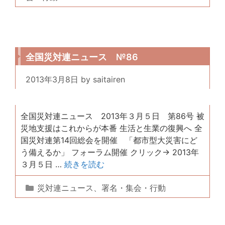
ゴ
リ
ー
全国災対連ニュース №86
2013年3月8日
by
saitairen
全国災対連ニュース 2013年３月５日 第86号 被
災地支援はこれからが本番 生活と生業の復興へ 全
国災対連第14回総会を開催 「都市型大災害にど
う備えるか」 フォーラム開催 クリック→ 2013年
３月５日 …
続きを読む
カ
災対連ニュース
、
署名・集会・行動
テ
ゴ
リ