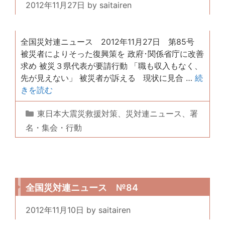
2012年11月27日
by
saitairen
全国災対連ニュース 2012年11月27日 第85号
被災者によりそった復興策を 政府･関係省庁に改善
求め 被災３県代表が要請行動 「職も収入もなく、
先が見えない」 被災者が訴える 現状に見合 …
続
きを読む
カ
東日本大震災救援対策
、
災対連ニュース
、
署
テ
名・集会・行動
ゴ
リ
ー
全国災対連ニュース №84
2012年11月10日
by
saitairen