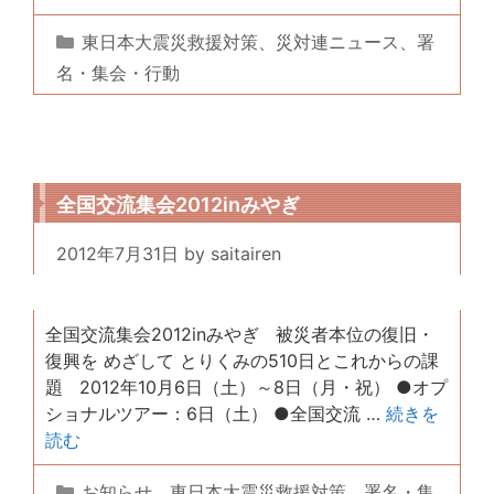
カ
東日本大震災救援対策
、
災対連ニュース
、
署
テ
名・集会・行動
ゴ
リ
ー
全国交流集会2012inみやぎ
2012年7月31日
by
saitairen
全国交流集会2012inみやぎ 被災者本位の復旧・
復興を めざして とりくみの510日とこれからの課
題 2012年10月6日（土）～8日（月・祝） ●オプ
ショナルツアー：6日（土） ●全国交流 …
続きを
読む
カ
お知らせ
、
東日本大震災救援対策
、
署名・集