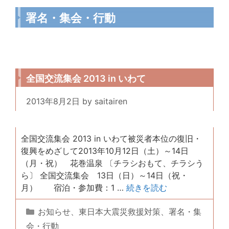
署名・集会・行動
全国交流集会 2013 in いわて
2013年8月2日
by
saitairen
全国交流集会 2013 in いわて被災者本位の復旧・
復興をめざして2013年10月12日（土）～14日
（月・祝） 花巻温泉 〔チラシおもて、チラシう
ら〕 全国交流集会 13日（日）～14日（祝・
月） 宿泊・参加費：1 …
続きを読む
カ
お知らせ
、
東日本大震災救援対策
、
署名・集
テ
会・行動