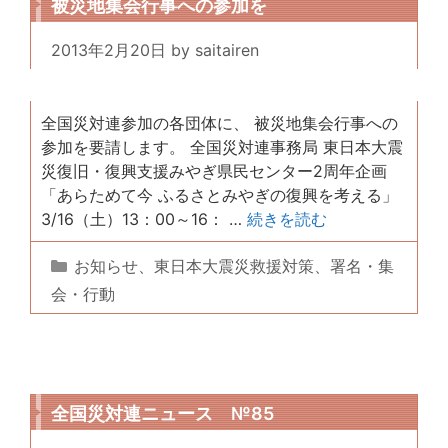
被災地集会行事への参加を
2013年2月20日
by
saitairen
全国災対連参加の各団体に、 被災地集会行事への
参加を要請します。 全国災対連事務局 東日本大震
災復旧・復興支援みやぎ県民センター2周年企画
「あらためて今 ふるさとみやぎの復興を考える」
3/16（土）13：00～16： …
続きを読む
カ
お知らせ
、
東日本大震災救援対策
、
署名・集
テ
会・行動
ゴ
リ
ー
全国災対連ニュース №85