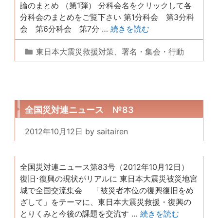
論のまとめ （第1弾） 分科会名をクリックして各
分科会のまとめをご覧下さい 第1分科会 第3分科
会 第6分科会 第7分 …
続きを読む
カ
東日本大震災救援対策
、
署名・集会・行動
テ
ゴ
リ
ー
全国災対連ニュース №83
2012年10月12日
by
saitairen
全国災対連ニュース第83号（2012年10月12日）
復旧･復興の現状がリアルに 東日本大震災被災地宮
城で全国交流集会 「被災者本位の復興復旧をめ
ざして」をテーマに、東日本大震災救援・復興の
とりくみと今後の課題を交流す …
続きを読む