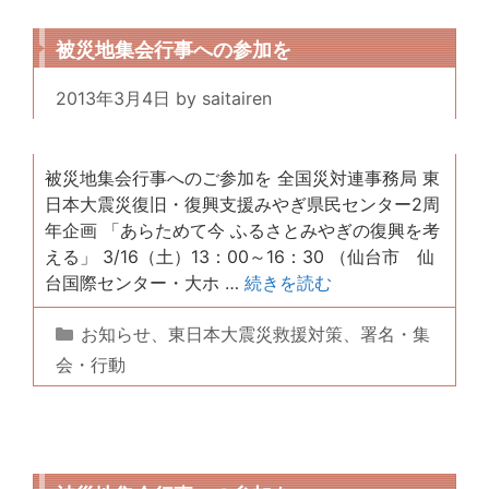
ー
被災地集会行事への参加を
2013年3月4日
by
saitairen
被災地集会行事へのご参加を 全国災対連事務局 東
日本大震災復旧・復興支援みやぎ県民センター2周
年企画 「あらためて今 ふるさとみやぎの復興を考
える」 3/16（土）13：00～16：30 （仙台市 仙
台国際センター・大ホ …
続きを読む
カ
お知らせ
、
東日本大震災救援対策
、
署名・集
テ
会・行動
ゴ
リ
ー