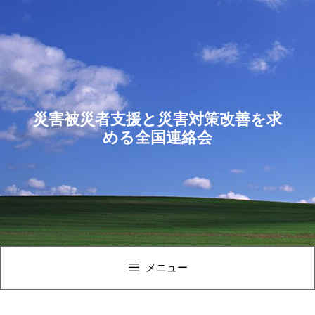
コ
ン
テ
ン
ツ
へ
ス
災害被災者支援と災害対策改善を求
キ
める全国連絡会
ッ
プ
メニュー