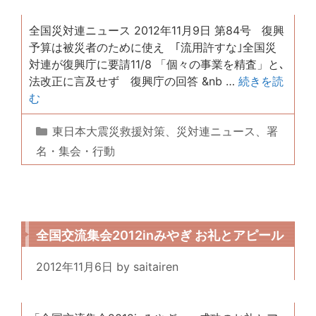
全国災対連ニュース 2012年11月9日 第84号 復興
予算は被災者のために使え ｢流用許すな｣全国災
対連が復興庁に要請11/8 「個々の事業を精査」と､
法改正に言及せず 復興庁の回答 &nb …
続きを読
む
カ
東日本大震災救援対策
、
災対連ニュース
、
署
テ
名・集会・行動
ゴ
リ
ー
全国交流集会2012inみやぎ お礼とアピール
2012年11月6日
by
saitairen