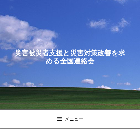
コ
ン
テ
ン
ツ
へ
ス
災害被災者支援と災害対策改善を求
キ
める全国連絡会
ッ
プ
メニュー