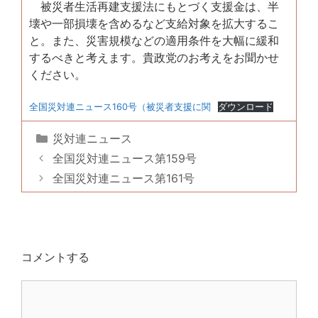
被災者生活再建支援法にもとづく支援金は、半
壊や一部損壊を含めるなど支給対象を拡大するこ
と。また、災害規模などの適用条件を大幅に緩和
するべきと考えます。貴政党のお考えをお聞かせ
ください。
全国災対連ニュース160号（被災者支援に関
ダウンロード
カ
災対連ニュース
テ
全国災対連ニュース第159号
ゴ
全国災対連ニュース第161号
リ
ー
コメントする
コ
メ