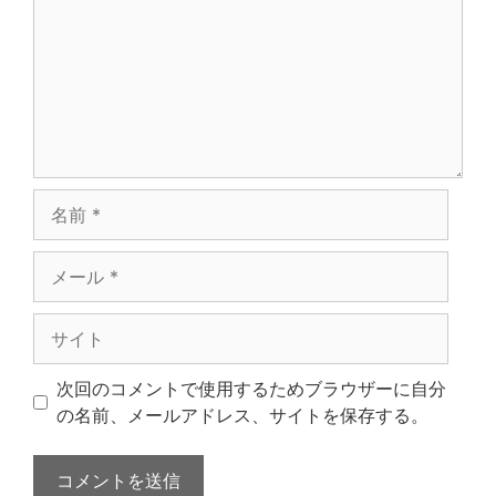
ン
ト
名
前
メ
ー
ル
サ
イ
ト
次回のコメントで使用するためブラウザーに自分
の名前、メールアドレス、サイトを保存する。