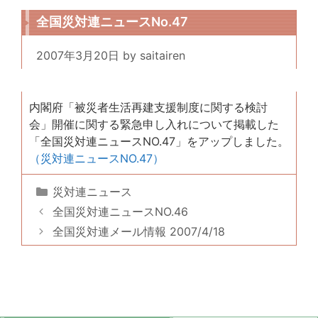
全国災対連ニュースNo.47
2007年3月20日
by
saitairen
内閣府「被災者生活再建支援制度に関する検討
会」開催に関する緊急申し入れについて掲載した
「全国災対連ニュースNO.47」をアップしました。
（災対連ニュースNO.47）
カ
災対連ニュース
テ
全国災対連ニュースNO.46
ゴ
全国災対連メール情報 2007/4/18
リ
ー