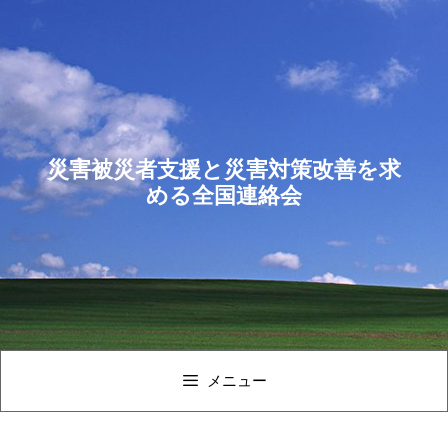
コ
ン
テ
ン
ツ
へ
ス
災害被災者支援と災害対策改善を求
キ
める全国連絡会
ッ
プ
メニュー