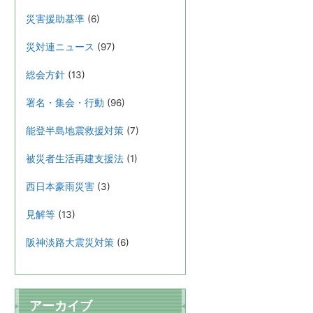
災害援助基準
(6)
災対連ニュース
(97)
総会方針
(13)
署名・集会・行動
(96)
能登半島地震救援対策
(7)
被災者生活再建支援法
(1)
西日本豪雨災害
(3)
見解等
(13)
阪神淡路大震災対策
(6)
アーカイブ