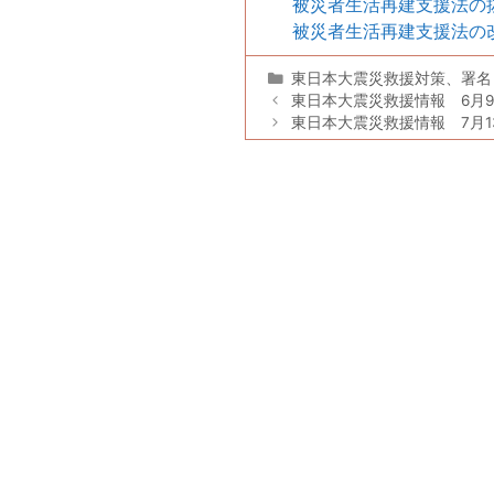
被災者生活再建支援法の
被災者生活再建支援法の
カ
東日本大震災救援対策
、
署名
テ
東日本大震災救援情報 6月
ゴ
東日本大震災救援情報 7月1
リ
ー