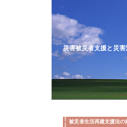
コ
ン
テ
ン
ツ
へ
ス
災害被災者支援と災害
キ
ッ
プ
被災者生活再建支援法の