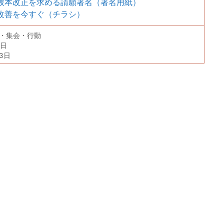
抜本改正を求める請願署名（署名用紙）
改善を今すぐ（チラシ）
・集会・行動
9日
3日