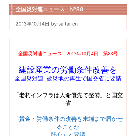
全国災対連ニュース №88
2013年10月4日
by
saitairen
全国災対連ニュース
2013
年
10
月
4
日 第
88
号
建設産業の労働条件改善を
全国災対連 被災地の再生で国交省に要請
「老朽インフラは人命優先で整備」と国交
省
「賃金・労働条件の改善を末端まで届かせ
ることが
肝心」と要請