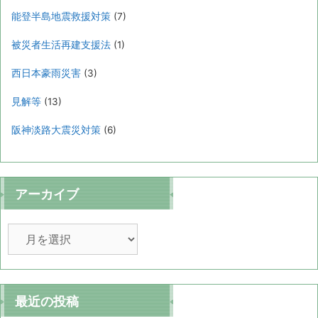
能登半島地震救援対策
(7)
被災者生活再建支援法
(1)
西日本豪雨災害
(3)
見解等
(13)
阪神淡路大震災対策
(6)
アーカイブ
ア
ー
カ
イ
ブ
最近の投稿