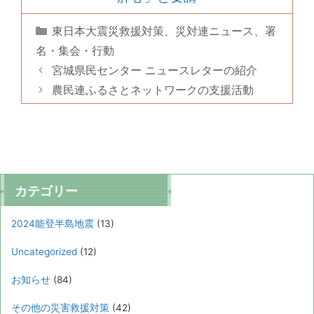
カ
東日本大震災救援対策
、
災対連ニュース
、
署
テ
名・集会・行動
ゴ
宮城県民センター ニュースレターの紹介
リ
農民連ふるさとネットワークの支援活動
ー
カテゴリー
2024能登半島地震
(13)
Uncategorized
(12)
お知らせ
(84)
その他の災害救援対策
(42)