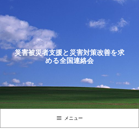
コ
ン
テ
ン
ツ
へ
ス
災害被災者支援と災害対策改善を求
キ
める全国連絡会
ッ
プ
メニュー