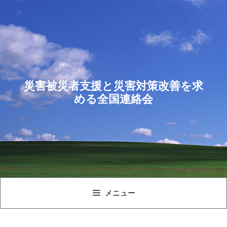
コ
ン
テ
ン
ツ
へ
ス
災害被災者支援と災害対策改善を求
キ
める全国連絡会
ッ
プ
メニュー