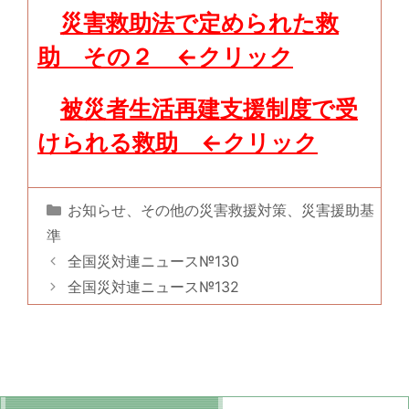
災害救助法で定められた救
助 その２
←クリック
被災者生活再建支援制度で受
けられる救助
←クリック
カ
お知らせ
、
その他の災害救援対策
、
災害援助基
テ
準
ゴ
全国災対連ニュース№130
リ
全国災対連ニュース№132
ー