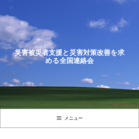
コ
ン
テ
ン
ツ
へ
ス
災害被災者支援と災害対策改善を求
キ
める全国連絡会
ッ
プ
メニュー