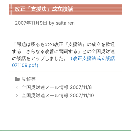
改正「支援法」成立談話
2007年11月9日
by
saitairen
「課題は残るものの改正『支援法』の成立を歓迎
する さらなる改善に奮闘する」との全国災対連
の談話をアップしました。
（改正支援法成立談話
071109.pdf）
カ
見解等
テ
全国災対連メール情報 2007/11/8
ゴ
全国災対連メール情報 2007/11/10
リ
ー