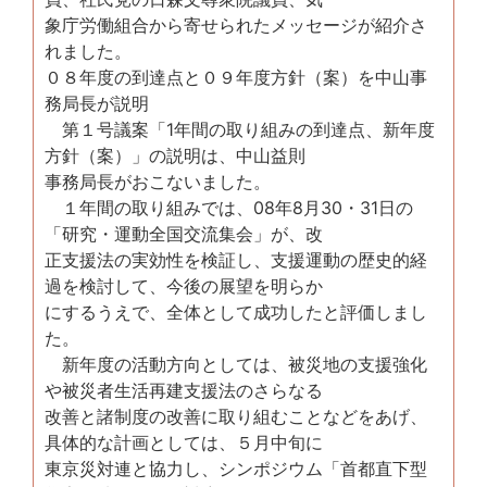
象庁労働組合から寄せられたメッセージが紹介さ
れました。
０８年度の到達点と０９年度方針（案）を中山事
務局長が説明
第１号議案「1年間の取り組みの到達点、新年度
方針（案）」の説明は、中山益則
事務局長がおこないました。
１年間の取り組みでは、08年8月30・31日の
「研究・運動全国交流集会」が、改
正支援法の実効性を検証し、支援運動の歴史的経
過を検討して、今後の展望を明らか
にするうえで、全体として成功したと評価しまし
た。
新年度の活動方向としては、被災地の支援強化
や被災者生活再建支援法のさらなる
改善と諸制度の改善に取り組むことなどをあげ、
具体的な計画としては、５月中旬に
東京災対連と協力し、シンポジウム「首都直下型