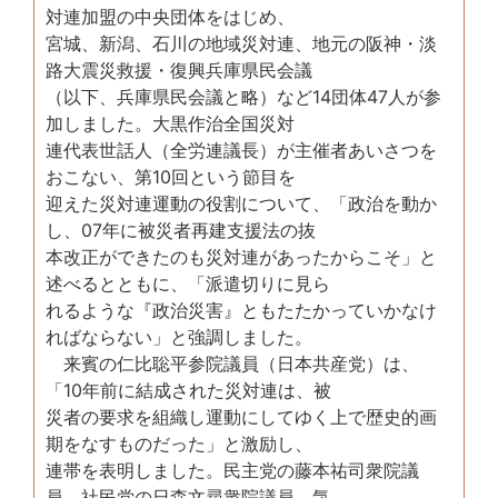
対連加盟の中央団体をはじめ、
宮城、新潟、石川の地域災対連、地元の阪神・淡
路大震災救援・復興兵庫県民会議
（以下、兵庫県民会議と略）など14団体47人が参
加しました。大黒作治全国災対
連代表世話人（全労連議長）が主催者あいさつを
おこない、第10回という節目を
迎えた災対連運動の役割について、「政治を動か
し、07年に被災者再建支援法の抜
本改正ができたのも災対連があったからこそ」と
述べるとともに、「派遣切りに見ら
れるような『政治災害』ともたたかっていかなけ
ればならない」と強調しました。
来賓の仁比聡平参院議員（日本共産党）は、
「10年前に結成された災対連は、被
災者の要求を組織し運動にしてゆく上で歴史的画
期をなすものだった」と激励し、
連帯を表明しました。民主党の藤本祐司衆院議
員、社民党の日森文尋衆院議員、気