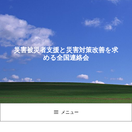
コ
ン
テ
ン
ツ
へ
ス
災害被災者支援と災害対策改善を求
キ
める全国連絡会
ッ
プ
メニュー