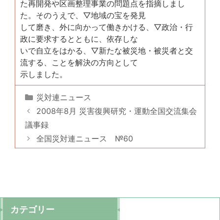
た再開発や区画整理事業の問題点を指摘しまし
た。そのうえで、▽地域の宝を発見
して磨き、外に向かって働きかける、▽政治・行
政に要求するとともに、依存しな
いで自立をはかる、▽新たな被災地・被災者と交
流する、ことを解決の方向として
示しました。
カ
災対連ニュース
テ
2008年8月 災害復興研究・運動全国交流集会
ゴ
議事録
リ
全国災対連ニュース №60
ー
カテゴリー