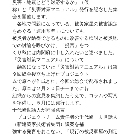
災害・地震とどう対応するか」（仮
称）と『災害対策マニュアル』発行を記念した集
会を開催します。
各地で問題になっている、被災家屋の被害認定
をめぐる「運用基準」についても、
被災者が納得できるものに改善する検討と被災地
での討論を呼びかけ、「提言」をつ
くり秋には内閣府に申し入れたいと述べました。
『災害対策マニュアル』について
懸案になっていた『災害対策マニュアル』は第
９回総会後立ち上げたプロジェクト
ムで原本が作成され、今回の総会で配布されまし
た。原本は２月２０日チーまでに各
組織からの意見を集約したうえで、コラムや写真
を準備し、５月には発行します。
千代崎世話人が補強発言
プロジェクトチーム責任者の千代崎一夫世話人
（新建築家技術者集団）議案を補
強する発言をおこない、「現行の被災家屋の判定