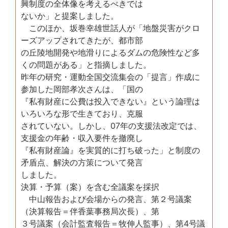
興制度の全体像を考えるべきでは
ないか」と提案しました。
このほか、坂巻幸雄世話人が「地盤災害がクロ
ーズアップされてきたが、都市部
の丘陵地開発や地滑りによるダムの危険性など多
くの問題がある」と指摘しました。
昨年の研究・運動全国交流集会の「提言」作成に
参加した岡部孝次さんは、「国の
『私有財産に公費は投入できない』という論理は
いろいろな形で生きており、克服
されていない。しかし、07年の支援法改定では、
支援金の年齢・収入要件を撤廃し
『私有財産論』を実質的に打ち破った」と制度の
矛盾点、解決の方策について発言
しました。
決算・予算（案）を含む全議案を採択
中山報告および会場からの発言、第２号議案
（決算報告＝伴香葉事務局次長）、第
３号議案（会計監査報告＝牧伸人監事）、第4号議