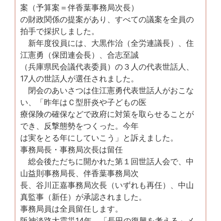
案（予算案＝伴香葉事務局次長）
の財政関係の提案があり、すべての議案を全員の
拍手で採択しました。
新年度役員には、大黒作治（全労連議長）、住
江憲勇（保団連会長）、合志至誠
（兵庫県民会議代表委員）の３人の代表世話人、
17人の世話人が選任されました。
閉会のあいさつは住江憲勇代表世話人がおこな
い、「昨年はＣ型肝炎や子どもの医
療保険の確保などで政府に対策を取らせることが
でき、反撃態勢をつくった。今年
は実をとる年にしていこう」と訴えました。
事務局長・事務局次長は留任
総会後ただちに開かれた第１回世話人会で、中
山益則事務局長、伴香葉事務局次
長、谷川正嘉事務局次長（いずれも再任）、中山
真監事（新任）が承認されました。
事務局員は全員留任します。
阪神淡路大震災14年 「長田の復興を考える」メ