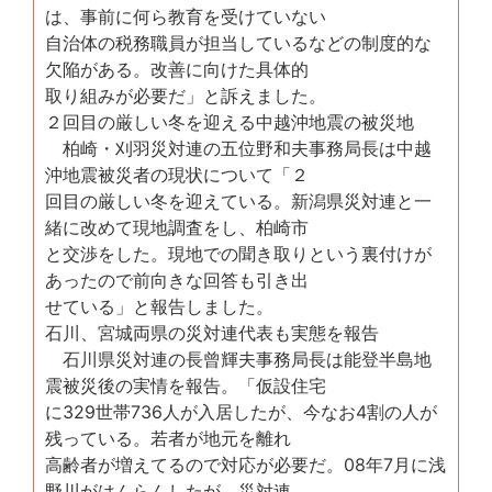
は、事前に何ら教育を受けていない
自治体の税務職員が担当しているなどの制度的な
欠陥がある。改善に向けた具体的
取り組みが必要だ」と訴えました。
２回目の厳しい冬を迎える中越沖地震の被災地
柏崎・刈羽災対連の五位野和夫事務局長は中越
沖地震被災者の現状について「２
回目の厳しい冬を迎えている。新潟県災対連と一
緒に改めて現地調査をし、柏崎市
と交渉をした。現地での聞き取りという裏付けが
あったので前向きな回答も引き出
せている」と報告しました。
石川、宮城両県の災対連代表も実態を報告
石川県災対連の長曾輝夫事務局長は能登半島地
震被災後の実情を報告。「仮設住宅
に329世帯736人が入居したが、今なお4割の人が
残っている。若者が地元を離れ
高齢者が増えてるので対応が必要だ。08年7月に浅
野川がはんらんしたが、災対連