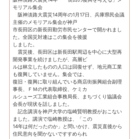
モリアル集会
阪神淡路大震災14周年の1月17日、兵庫県民会議
主催のメモリアル集会が神戸
市長田区の新長田勤労市民センターで開かれまし
た。全国災対連はこの集会を後援
しました。
震災後、長田区は新長田駅周辺を中心に大型再
開発事業を続けましたが、高層ビ
ルは林立したものの人口は回復せず、地元商工業
も復興していません。集会では、
復旧・復興に取り組んでいる商店街振興組合副理
事長、ＦＭの代表取締役、ケミカ
ルシューズ工業組合事務局長、まちづくり協議会
会長が現状を話しました。
記念講演を神戸大学の塩崎賢明教授がおこない
ました。講演で塩崎教授は、「この
14年は何だったのか」と問いかけ、震災直後から
住民意向を聞かないですすめられ