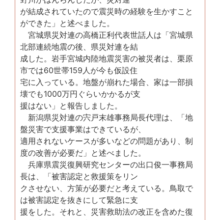
が結成されていたので震災時の経験を生かすこと
ができた」と述べました。
宮城県災対連の高橋正利代表世話人は「宮城県
北部連続地震の後、県災対連を結
成した。岩手宮城内陸地震災害の被災者は、栗原
市では60世帯159人が今も仮設住
宅に入っている。地盤が崩れた場合、家は一部損
壊でも1000万円ぐらいかかるが支
援はない」と報告しました。
新潟県災対連の宍戸末雄事務局長代理は、「地
盤災害で支援事業はできているが、
適用されないケースが多いなどの問題があり、制
度の改善が必要だ」と述べました。
兵庫県震災復興研究センターの出口俊一事務局
長は、「被害認定と救援策をリン
クさせない、方策が必要だと考えている。鳥取で
は被害認定を抜きにして緊急に支
援をした。それと、災害救助法の改正を含めた復