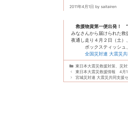
2011年4月1日
by
saitairen
救援物資第一便出発！ “
みなさんから届けられた救援
夜通し走り４月２日（土）、
ボックスティッシュ、カ
全国災対連 大震災
カ
東日本大震災救援対策
、
災対
テ
東日本大震災救援情報 4月
ゴ
宮城災対連 大震災共同支援セ
リ
ー