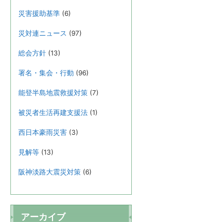
災害援助基準
(6)
災対連ニュース
(97)
総会方針
(13)
署名・集会・行動
(96)
能登半島地震救援対策
(7)
被災者生活再建支援法
(1)
西日本豪雨災害
(3)
見解等
(13)
阪神淡路大震災対策
(6)
アーカイブ