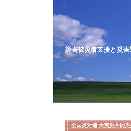
コ
ン
テ
ン
ツ
へ
ス
災害被災者支援と災害
キ
ッ
プ
全国災対連 大震災共同支