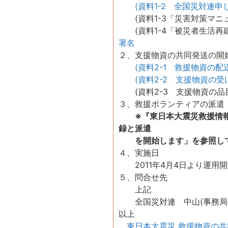
(資料1-2 全国災対連申
(資料1-3「災害対策マニ
(資料1-4「被災者生活再
署名
２、支援物資の共同発送の開
(資料2-1 救援物資の配
(資料2-2 支援物資の受
(資料2-3 支援物資の品
３、救援ボランティアの派遣
※『東日本大震災救援情報
録と派遣
を開始します」を参照し
４、実施日
2011年4月4日より運用
５、問合せ先
上記
全国災対連 中
以上
東日本大震災 救援物資の