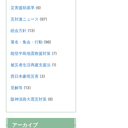
災害援助基準
(6)
災対連ニュース
(97)
総会方針
(13)
署名・集会・行動
(96)
能登半島地震救援対策
(7)
被災者生活再建支援法
(1)
西日本豪雨災害
(3)
見解等
(13)
阪神淡路大震災対策
(6)
アーカイブ