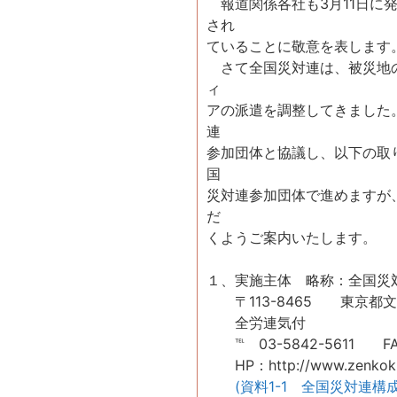
報道関係各社も3月11日に
され
ていることに敬意を表します
さて全国災対連は、被災地の
ィ
アの派遣を調整してきました
連
参加団体と協議し、以下の取
国
災対連参加団体で進めますが
だ
くようご案内いたします。
１、実施主体 略称：全国災
〒113-8465 東京都文
全労連気付
℡ 03-5842-5611 FAX
HP：http://www.zenkoku-sa
(資料1-1 全国災対連構