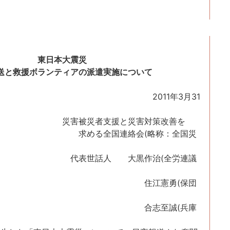
東日本大震災
送と救援ボランティアの派遣実施について
1年3月31
支援と災害対策改善を
連絡会(略称：全国災
 大黒作治(全労連議
憲勇(保団
至誠(兵庫