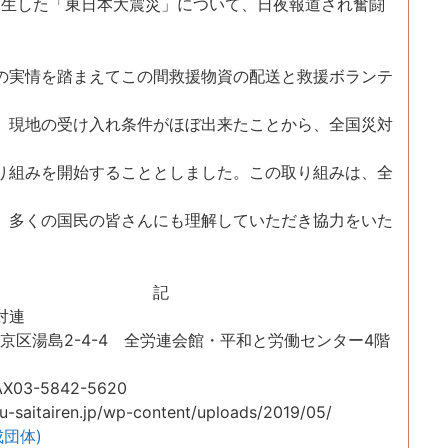
発生した「東日本大震災」について、日夜報道され奮闘
。
実情を踏まえてこの間救援物資の配送と救援ボランテ
。現地の受け入れ条件がほぼ出来たことから、全国災対
り組みを開始することとしました。この取り組みは、全
、多くの国民の皆さんにも理解していただき協力をいた
記
対連
京区湯島2-4-4 全労連会館・平和と労働センター4階
03-5842-5620
itairen.jp/wp-content/uploads/2019/05/
成団体)