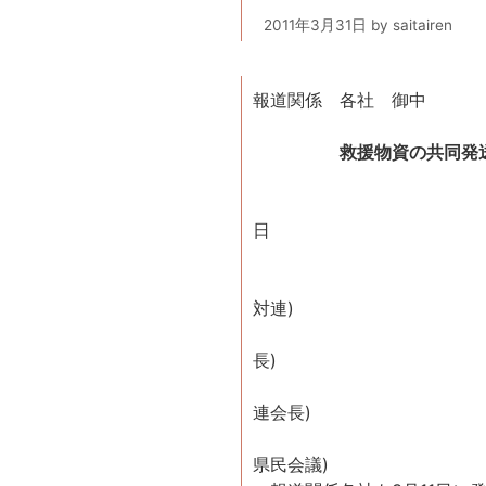
2011年3月31日
by
saitairen
報道関係 各社 御中
救援物資の共同発
201
日
災害被災者
求める全国
対連)
代表世話人
長)
住江
連会長)
合志
県民会議)