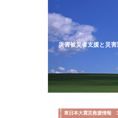
コ
ン
テ
ン
ツ
へ
ス
災害被災者支援と災害
キ
ッ
プ
東日本大震災救援情報 3