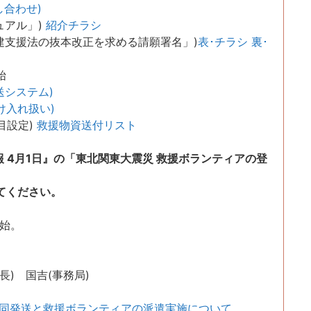
し合わせ)
ュアル」)
紹介チラシ
建支援法の抜本改正を求める請願署名」)
表･チラシ
裏･
始
送システム)
け入れ扱い)
目設定)
救援物資送付リスト
 4月1日』の「東北関東大震災 救援ボランティアの登
てください。
開始。
山(事務局長) 国吉(事務局)
共同発送と救援ボランティアの派遣実施について