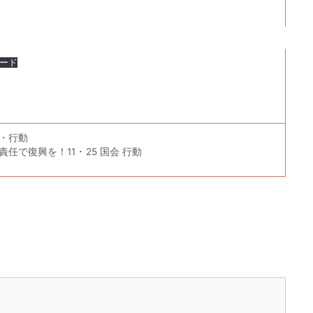
ード
・行動
で復興を！11 ･ 25 国会 行動