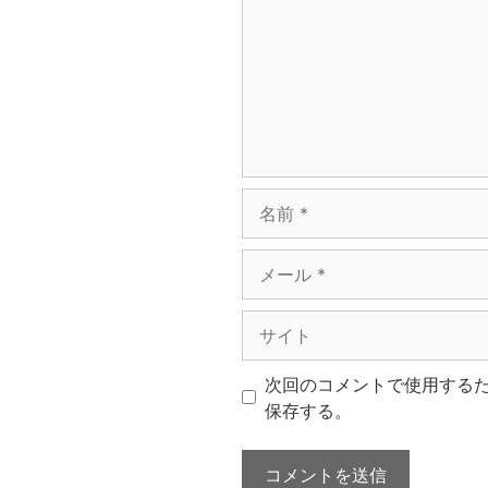
ン
ト
名
前
メ
ー
ル
サ
イ
ト
次回のコメントで使用する
保存する。