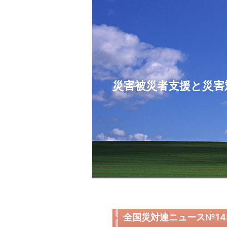
コ
ン
テ
ン
ツ
へ
ス
災害被災者支援と災害
キ
ッ
プ
全国災対連ニュース№14