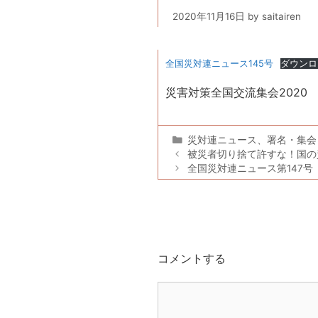
2020年11月16日
by
saitairen
全国災対連ニュース145号
ダウンロ
災害対策全国交流集会2020
カ
災対連ニュース
、
署名・集会
テ
被災者切り捨て許すな！国の責任
ゴ
全国災対連ニュース第147号
リ
ー
コメントする
コ
メ