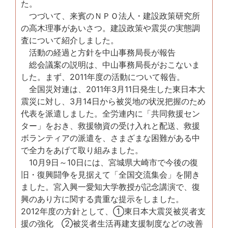
た。
つづいて、来賓のＮＰＯ法人・建設政策研究所
の高木理事があいさつ。建設政策や震災の実態調
査について紹介しました。
活動の経過と方針を中山事務局長が報告
総会議案の説明は、中山事務局長がおこないま
した。まず、2011年度の活動について報告。
全国災対連は、2011年3月11日発生した東日本大
震災に対し、3月14日から被災地の状況把握のため
代表を派遣しました。全労連内に「共同救援セン
ター」をおき、救援物資の受け入れと配送、救援
ボランティアの派遣を、さまざまな困難がある中
で全力をあげて取り組みました。
10月9日～10日には、宮城県大崎市で今後の復
旧・復興闘争を見据えて「全国交流集会」を開き
ました。宮入興一愛知大学教授が記念講演で、復
興のあり方に関する貴重な提示をしました。
2012年度の方針として、①東日本大震災被災者支
援の強化 ②被災者生活再建支援制度などの改善