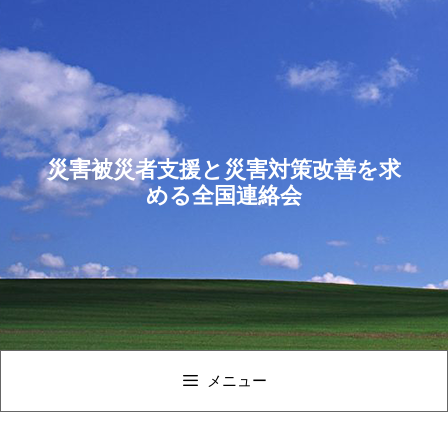
コ
ン
テ
ン
ツ
へ
ス
災害被災者支援と災害対策改善を求
キ
める全国連絡会
ッ
プ
メニュー