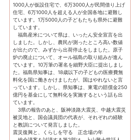
1000人が仮設住宅で、6万3000人が民間借り上げ
住宅、6万1000人を超える人が全国各地に避難し
ています。1万5000人の子どもたちも県外に避難
しています。
福島産米について県は、いったん安全宣言を出
しました。しかし、農民が測ったところ高い数値
が出たので、みずから出荷停止をしました。原子
炉の廃止について、オール福島の取り組みが進ん
でいます。10万筆の署名を細野大臣に提出しまし
た。福島県知事は、18歳以下の子どもの医療費無
料化を国に働きかけましたが、国はやれないと言
っています。しかし、県知事は、東電の賠償金250
億円を基金にして無料化を実施するという話も出
ています。
3県の報告のあと、阪神淡路大震災、中越大震災
被災地と、国会議員団の代表が、それぞれの経験
と教訓について発言しました。
震災復興と、くらしを守る 正念場の年
総会議案を討議する第2部は、上山興士世話人