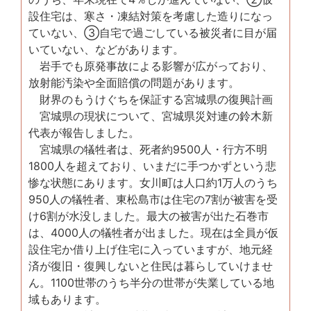
設住宅は、寒さ・凍結対策を考慮した造りになっ
ていない、③自宅で過ごしている被災者に目が届
いていない、などがあります。
岩手でも原発事故による影響が広がっており、
放射能汚染や全面賠償の問題があります。
財界のもうけぐちを保証する宮城県の復興計画
宮城県の現状について、宮城県災対連の鈴木新
代表が報告しました。
宮城県の犠牲者は、死者約9500人・行方不明
1800人を超えており、いまだに手つかずという悲
惨な状態にあります。女川町は人口約1万人のうち
950人の犠牲者、東松島市は住宅の7割が被害を受
け6割が水没しました。最大の被害が出た石巻市
は、4000人の犠牲者が出ました。現在は全員が仮
設住宅か借り上げ住宅に入っていますが、地元経
済が復旧・復興しないと住民は暮らしていけませ
ん。1100世帯のうち半分の世帯が失業している地
域もあります。