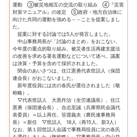
運動 ③被災地相互の交流の取り組み ④『災害
対策マニュアル』の改定 ⑤政府・地方自治体に
向けた共同の運動を強める－－ことを提案しまし
た。
提案に対する討論では5人が発言しました。
中山事務局長が「討論のまとめ」をおこない、
今年度の重点的取り組み、被災者生活再建支援法
の改善を求める署名運動などについて述べ、議案
は決算・予算を含めて採択されました。
閉会のあいさつは、住江憲勇代表世話人（保団
連会長）がおこないました。
新年度役員には次の各氏が選任されました（敬
称略）。
▽代表世話人 大黒作治（全労連議長）、住江
憲勇（保団連会長）、合志至誠（兵庫県民会議代
表委員）＝以上再任、笹渡義夫（農民連事務局
長）＝新任 ▽世話人 18人（再15人、新3人）
なお、第１回世話人会議で事務局役員に次の各氏
を選任しました（敬称略）。▽事務局長・中山益