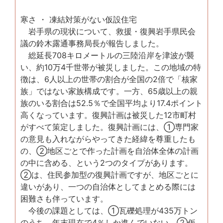
寒さ ・ 凍結対策がない仮設住宅
岩手県の現状について、救援・復興岩手県民会
議の鈴木露通事務局長が報告しました。
総延長708キロメートルの三陸沿岸を津波が襲
い、約10万4千世帯が被災しました。この地域の特
徴は、6人以上の世帯の割合が全国の2倍で「核家
族」ではない家族構成です。一方、65歳以上の親
族のいる割合は52.5％で全国平均より17.4ポイント
高くなっています。復興計画は被災した12市町村
がすべて策定しました。復興計画には、①専門家
の意見も入れながらやってきた経緯を尊重したも
の、②地区ごとで作った計画を自治体全体の計画
の中に含める、という2つのタイプがあります。
②は、住民参加型の復興計画ですが、地区ごとに
違いがあり、一つの自治体としてまとめる際には
困難さも伴っています。
今後の課題としては、①瓦礫処理が435万トン
のうち、年末現在で4％しか進んでいない、②仮