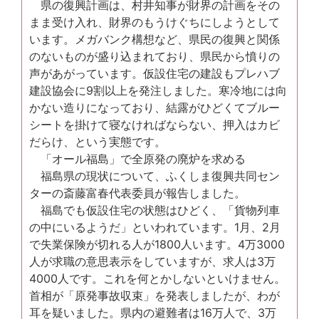
県の復興計画は、村井知事が財界の計画をその
まま受け入れ、財界のもうけぐちにしようとして
います。メガバンク構想など、県民の復興と関係
のないものが盛り込まれており、県民から憤りの
声があがっています。仮設住宅の建設もプレハブ
建設協会に9割以上を発注しました。寒冷地には向
かない造りになっており、結露がひどくてブルー
シートを掛けて寝なければならない、押入はカビ
だらけ、という実態です。
「オール福島」で全原発の廃炉を求める
福島県の現状について、ふくしま復興共同セン
ターの斎藤富春代表委員が報告しました。
福島でも仮設住宅の状態はひどく、「貨物列車
の中にいるようだ」といわれています。1月、2月
で失業保険が切れる人が1800人います。4万3000
人が求職の意思表示をしていますが、求人は3万
4000人です。これを何とかしないといけません。
首相が「原発事故収束」を発表しましたが、わが
耳を疑いました。県内の避難者は16万人で、3万