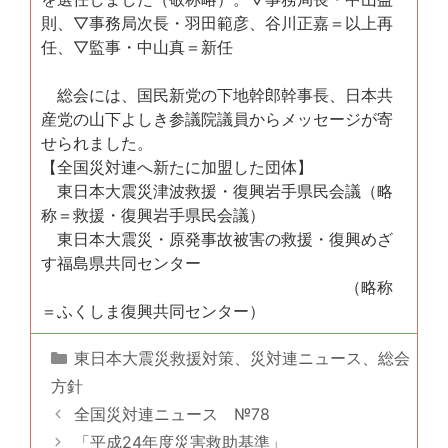
則、▽事務局次長・羽田範彦、谷川正嘉＝以上再
任、▽監事・中山真＝新任
総会には、国民新党の下地幹郎幹事長、日本共
産党の山下よしき参議院議員からメッセージが寄
せられました。
【全国災対連へ新たに加盟した団体】
東日本大震災津波救援・復興岩手県民会議（略
称＝救援・復興岩手県民会議）
東日本大震災・原発事故被害の救援・復興めざ
す福島県共同センター
（略称
＝ふくしま復興共同センター）
カ
東日本大震災救援対策
、
災対連ニュース
、
総会
テ
方針
ゴ
全国災対連ニュース №78
リ
「平成24年度災害救助基準」