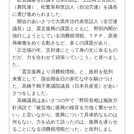
（農民連）、松繁美和世話人（自治労連）を議長
に選び進められました。
開会のあいさつで大黒作治代表世話人（全労連
議長）は、震災復興の課題とともに、野田内閣が
強行しようとしている消費税増税、ＴＰＰ、原発
再稼働をめぐる動きなど、多くの課題があり、
「正念場の年。災対連にとって身の丈に余るもの
だが、力を合わせて頑張っていこう」と述べまし
た。
「震災復興より消費税増税」と、政府を批判
来賓として、国会開会日の多忙な中を駆けつけ
た、高橋千鶴子衆議院議員（日本共産党）があい
さつをしました。
高橋議員はあいさつの中で「野田首相は施政方
針演説で『被災地に復興の槌音を力強く響かせた
い』と言いながら、復興について具体的なものは
何もない。力を込めて語ったのは、復興を遅らせ
ることになる消費税増税だった」と批判しまし