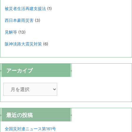
被災者生活再建支援法
(1)
西日本豪雨災害
(3)
見解等
(13)
阪神淡路大震災対策
(6)
アーカイブ
ア
ー
カ
イ
ブ
最近の投稿
全国災対連ニュース第161号