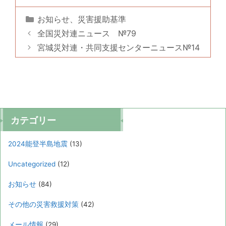
カ
お知らせ
、
災害援助基準
テ
全国災対連ニュース №79
ゴ
宮城災対連・共同支援センターニュース№14
リ
ー
カテゴリー
2024能登半島地震
(13)
Uncategorized
(12)
お知らせ
(84)
その他の災害救援対策
(42)
メール情報
(29)