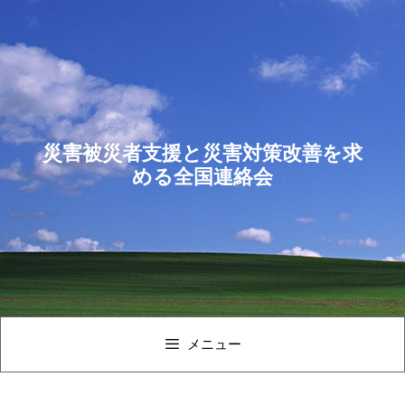
コ
ン
テ
ン
ツ
へ
ス
災害被災者支援と災害対策改善を求
キ
める全国連絡会
ッ
プ
メニュー