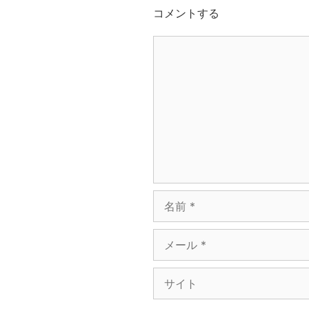
コメントする
コ
メ
ン
ト
名
前
メ
ー
ル
サ
イ
ト