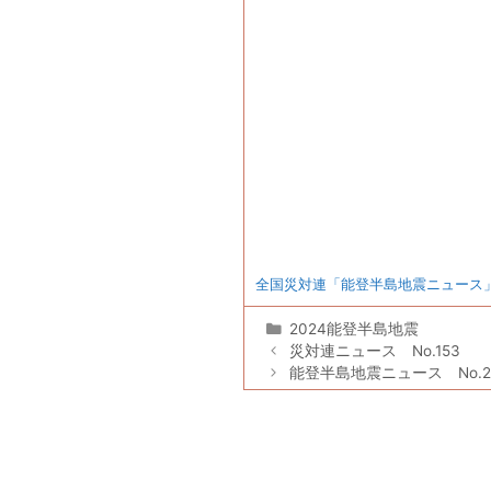
全国災対連「能登半島地震ニュース」N
カ
2024能登半島地震
テ
災対連ニュース No.153
ゴ
能登半島地震ニュース No.
リ
ー