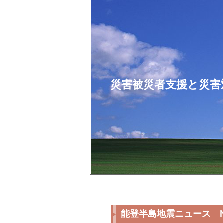
コ
ン
テ
ン
ツ
へ
ス
災害被災者支援と災害
キ
ッ
プ
能登半島地震ニュース No