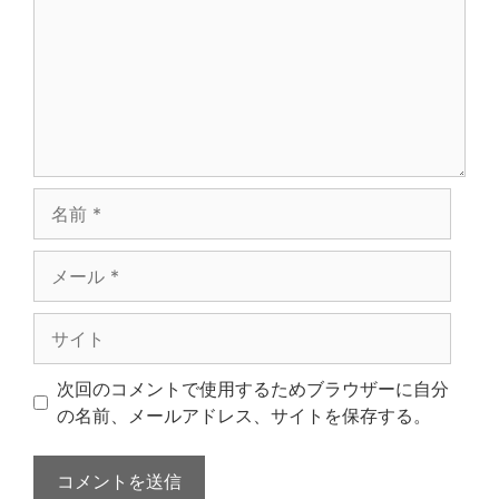
ン
ト
名
前
メ
ー
ル
サ
イ
ト
次回のコメントで使用するためブラウザーに自分
の名前、メールアドレス、サイトを保存する。