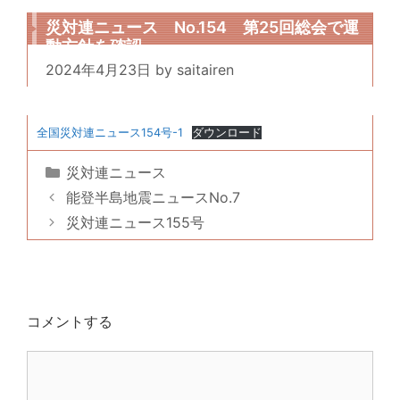
災対連ニュース No.154 第25回総会で運
動方針を確認
2024年4月23日
by
saitairen
全国災対連ニュース154号-1
ダウンロード
カ
災対連ニュース
テ
能登半島地震ニュースNo.7
ゴ
災対連ニュース155号
リ
ー
コメントする
コ
メ