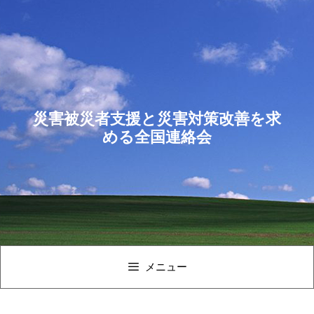
コ
ン
テ
ン
ツ
へ
ス
災害被災者支援と災害対策改善を求
キ
める全国連絡会
ッ
プ
メニュー