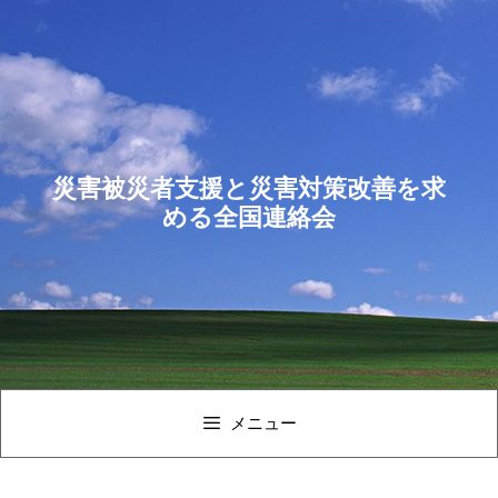
コ
ン
テ
ン
ツ
へ
ス
災害被災者支援と災害対策改善を求
キ
める全国連絡会
ッ
プ
メニュー