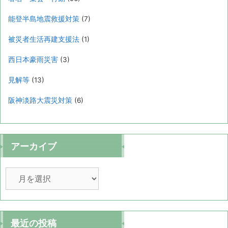
能登半島地震救援対策
(7)
被災者生活再建支援法
(1)
西日本豪雨災害
(3)
見解等
(13)
阪神淡路大震災対策
(6)
アーカイブ
ア
ー
カ
イ
ブ
最近の投稿