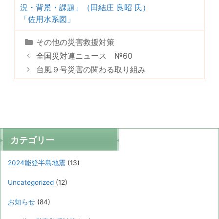
況・背景・課題」（田結庄 良昭 氏）
「佐用水系図」
カ
その他の災害救援対策
テ
全国災対連ニュース №60
ゴ
台風９号災害の関わる取り組み
リ
ー
カテゴリー
2024能登半島地震
(13)
Uncategorized
(12)
お知らせ
(84)