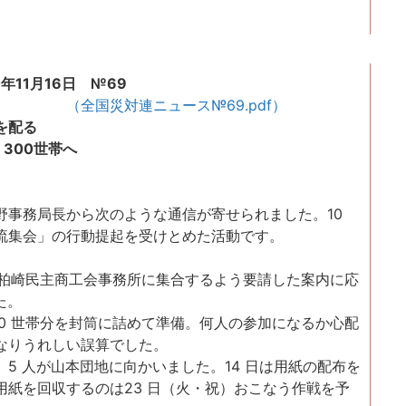
年11月16日 №69
（全国災対連ニュース№69.pdf）
を配る
300世帯へ
事務局長から次のような通信が寄せられました。10
流集会」の行動提起を受けとめた活動です。
時に柏崎民主商工会事務所に集合するよう要請した案内に応
た。
0 世帯分を封筒に詰めて準備。何人の参加になるか心配
なりうれしい誤算でした。
 人が山本団地に向かいました。14 日は用紙の配布を
用紙を回収するのは23 日（火・祝）おこなう作戦を予