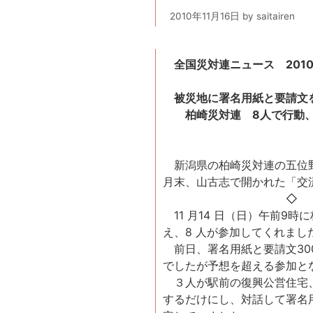
2010年11月16日
by
saitairen
全国災対連ニュース 2010
被災地に署名用紙と要請文
柏崎災対連 8人で行動、
新潟県の柏崎災対連の五位野
月末、山古志で開かれた「交
◇
11 月14 日（日）午前9
え、8 人が参加してくれまし
前日、署名用紙と要請文30
でしたが予想を超える参加と
３人が駅前の復興公営住宅、5
するだけにし、対話して署名