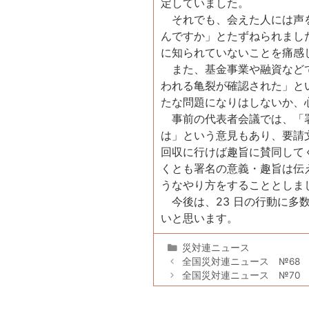
定していました。
それでも、会えた人には声を
んですか」とたずねられまし
に知られていないことを痛感
また、基金事業や融資などで
われる亀裂が確認された」と
たな問題になりはしないか、
事前の代表者会議では、「署
は」という意見もあり、要請
回収に行けば趣旨に賛同して
くとも署名の意義・趣旨は伝
うなやり方をすることとしま
今後は、23 日の行動に多
いと思います。
カ
災対連ニュース
テ
全国災対連ニュース №68
ゴ
全国災対連ニュース №70
リ
ー