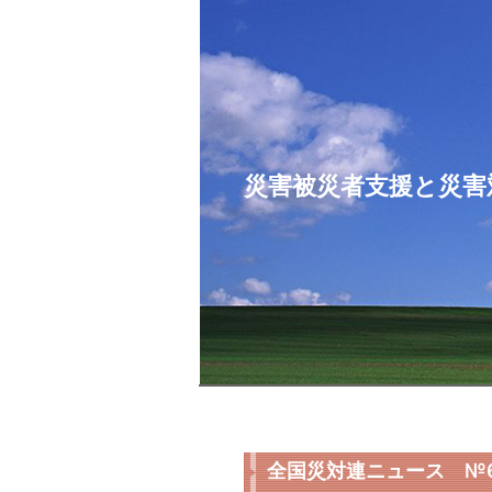
コ
ン
テ
ン
ツ
へ
ス
災害被災者支援と災害
キ
ッ
プ
全国災対連ニュース №