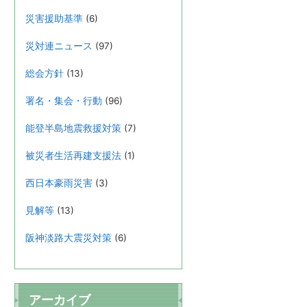
災害援助基準
(6)
災対連ニュース
(97)
総会方針
(13)
署名・集会・行動
(96)
能登半島地震救援対策
(7)
被災者生活再建支援法
(1)
西日本豪雨災害
(3)
見解等
(13)
阪神淡路大震災対策
(6)
アーカイブ